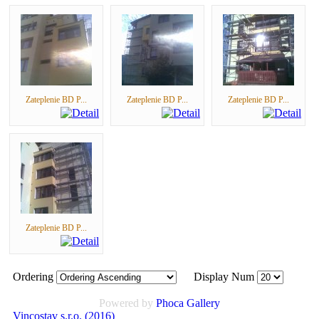
Zateplenie BD P...
Zateplenie BD P...
Zateplenie BD P...
Zateplenie BD P...
Ordering
Display Num
Powered by
Phoca
Gallery
Vincostav s.r.o. (2016)