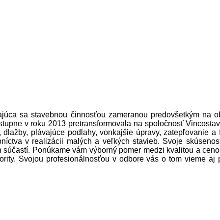
rajúca sa stavebnou činnosťou zameranou predovšetkým na o
ostupne v roku 2013 pretransformovala na spoločnosť Vincosta
, dlažby, plávajúce podlahy, vonkajšie úpravy, zatepľovanie a
ebníctva v realizácii malých a veľkých stavieb. Svoje skúsen
ch súčastí. Ponúkame vám výborný pomer medzi kvalitou a cen
priority. Svojou profesionálnosťou v odbore vás o tom vieme 