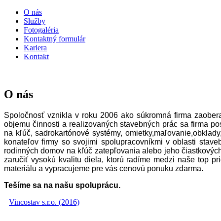
O nás
Služby
Fotogaléria
Kontaktný formulár
Kariera
Kontakt
O nás
Spoločnosť vznikla v roku 2006 ako súkromná firma zaobe
objemu činnosti a realizovaných stavebných prác sa firma p
na kľúč, sadrokartónové systémy, omietky,maľovanie,obklady
konateľov firmy so svojimi spolupracovníkmi v oblasti stav
rodinných domov na kľúč zatepľovania alebo jeho čiastkový
zaručiť vysokú kvalitu diela, ktorú radíme medzi naše top 
materiálu a vypracujeme pre vás cenovú ponuku zdarma.
Tešíme sa na našu spoluprácu.
Vincostav s.r.o. (2016)