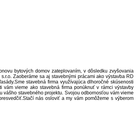
bnovu bytových domov zateplovaním, v dôsledku zvyšovania
v s.r.o. Zaoberáme sa aj stavebnými prácami ako výstavba RD
 fasády.Sme stavebná firma využívajúca dlhoročné skúsenosti
osti vám vieme ako stavebná firma ponúknuť v rámci výstavby
ou vášho stavebného projektu. Svojou odbornosťou vám vieme
aj presvedčiť.Stačí nás osloviť a my vám pomôžeme s výberom