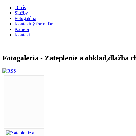
O nás
Služby
Fotogaléria
Kontaktný formulár
Kariera
Kontakt
Fotogaléria - Zateplenie a obklad,dlažba 